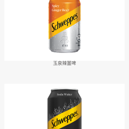
玉泉辣薑啤