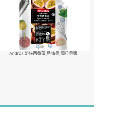
Andros 帶籽西番蓮(熱情果)顆粒果醬